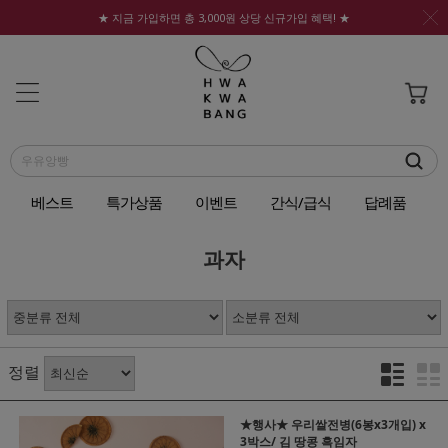
★ 지금 가입하면 총 3,000원 상당 신규가입 혜택! ★
베스트
특가상품
이벤트
간식/급식
답례품
과자
정렬
★행사★ 우리쌀전병(6봉x3개입) x
3박스/ 김 땅콩 흑임자