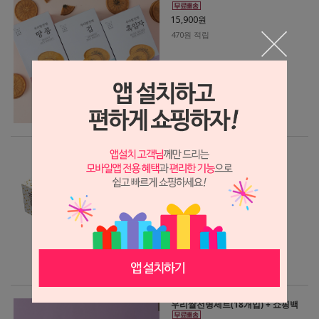
15,900원
470원 적립
찹쌀 모나카 깍지 갈색 50개
15,000원
450원 적립
우리쌀전병세트(18개입) + 쇼핑백