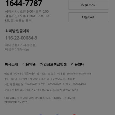
1644-7787
FAQ 바로가기
상담시간 : 오전 9:00 - 오후 6:00
점심시간 : 오후 12:00 - 오후 1:00
1:1문의하기
(토, 일, 공휴일 휴무)
화과방 입금계좌
116-22-00684-9
하나은행 (구 외환은행)
예금주 : 대두식품
회사소개
이용약관
개인정보취급방침
이용안내
상호명 : (주)대두식품서울지점 대표 : 조성용 이메일 : jhcho76@idaedoo.com
통신판매업신고번호 : 제 2004-04009 개인정보담당자 : 조정호
사업자 등록번호 : 214-85-06013 TEL : 070-8661-9510 FAX : 02-586-4388
주소 : 서울특별시 서초구 강남대로37길 51 (서초동,요한빌딩2층)
COPYRIGHT ⓒ 2008-2020 DAEDOO ALL RIGHTS RESERVED.
DESIGNED BY CLD.