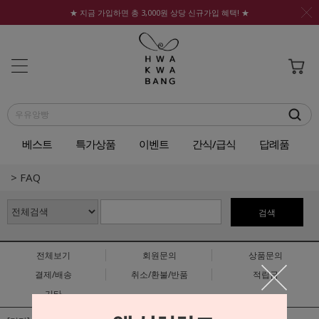
★ 지금 가입하면 총 3,000원 상당 신규가입 혜택! ★
베스트
특가상품
이벤트
간식/급식
답례품
FAQ
검색
전체보기
회원문의
상품문의
결제/배송
취소/환불/반품
적립금
기타