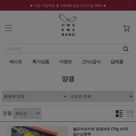
★ 지금 가입하면 총 3,000원 상당 신규가입 혜택! ★
베스트
특가상품
이벤트
간식/급식
답례품
양갱
정렬
셀프러브키트 양갱세트 (70g x5개
입)+쇼핑백