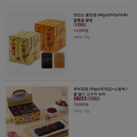
맛있는 꿀양갱 (40gx20개)x10곽/
꿀통팥 꿀밤
14,900원
440원 적립
큐빅양갱 (40gx24개입)+쇼핑백 /
팥 딸기 고구마 녹차
19,900원
590원 적립