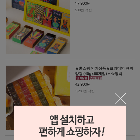
17,900원
530원 적립
★홈쇼핑 인기상품★프리미엄 큐빅
양갱 (40gx60개입) + 쇼핑백
42,900원
1,280원 적립