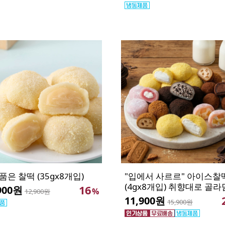
은 찰떡 (35gx8개입)
"입에서 사르르" 아이스찰
(4gx8개입) 취향대로 골라
16
900원
%
12,900원
11,900원
15,900원