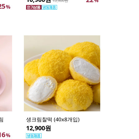
%
13,900원
25
%
림
생크림찰떡 (40x8개입)
12,900원
16
%