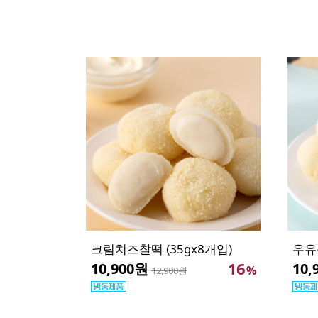
크림치즈찰떡 (35gx8개입)
우유품
16
10,900원
10,
%
12,900원