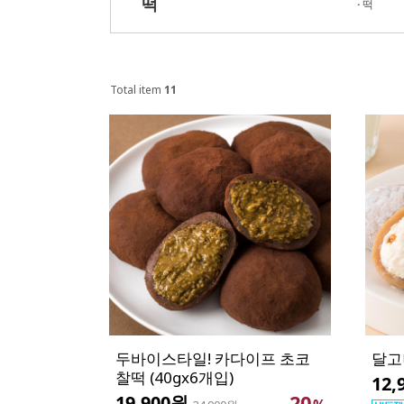
떡
·
떡
Total item
11
두바이스타일! 카다이프 초코
달고
찰떡 (40gx6개입)
12,
20
19,900원