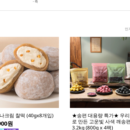
·
죽
인
나크림 찰떡 (40gx8개입)
★송편 대용량 특가★ 우
로 만든 고운빛 사색 깨송
900원
3.2kg (800g x 4팩)