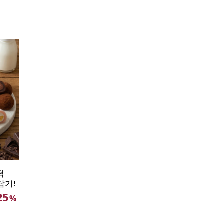
떡
담기!
25
%