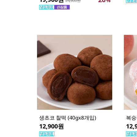
%
24,900원
생초코 찰떡 (40gx8개입)
복숭
12,900원
12,