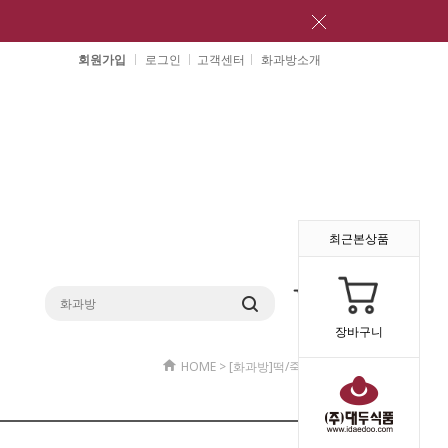
회원가입
로그인
고객센터
화과방소개
최근본상품
장바구니
HOME
>
[화과방]떡/죽
>
떡