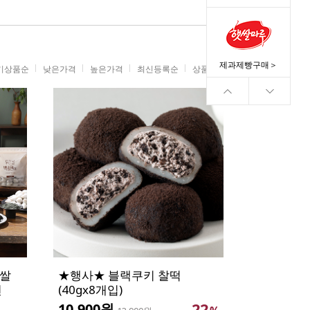
제과제빵구매＞
기상품순
낮은가격
높은가격
최신등록순
상품명순
리쌀
★행사★ 블랙쿠키 찰떡
편
(40gx8개입)
22
10,900원