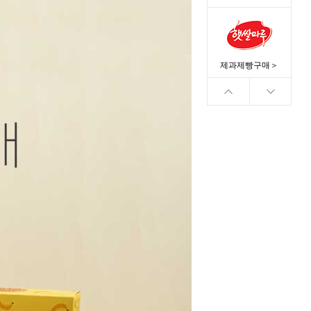
제과제빵구매＞