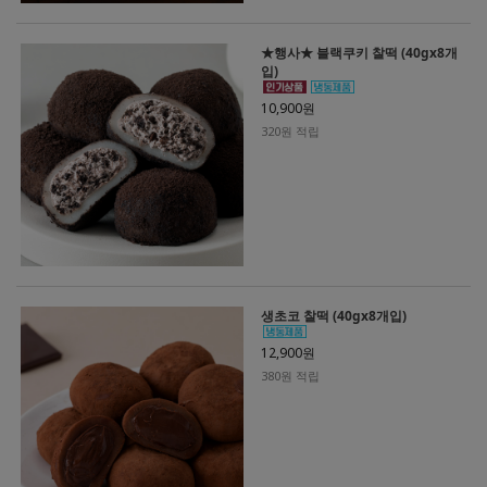
★행사★ 블랙쿠키 찰떡 (40gx8개
입)
10,900원
320원 적립
생초코 찰떡 (40gx8개입)
12,900원
380원 적립