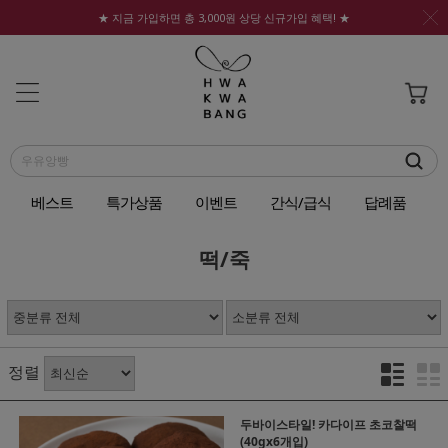
★ 지금 가입하면 총 3,000원 상당 신규가입 혜택! ★
베스트
특가상품
이벤트
간식/급식
답례품
떡/죽
정렬
두바이스타일! 카다이프 초코찰떡
(40gx6개입)