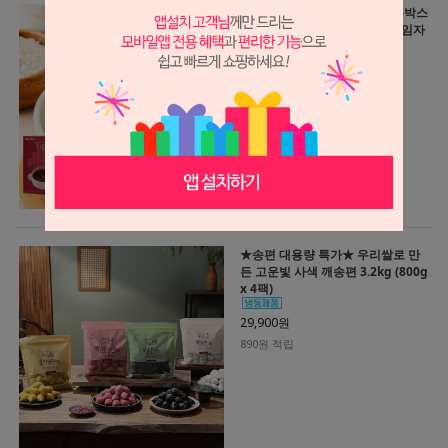
든든한 간편한 끼! 전통죽 3종 6박스
골라담기 (단팥죽/단호박죽/흑임자
죽)
39,900원
1,190원 적립
★송편 대용량 특가★ 우리쌀로 만
든 고운빛 사색 깨송편 3.2kg (800g
x 4팩)
29,900원
890원 적립