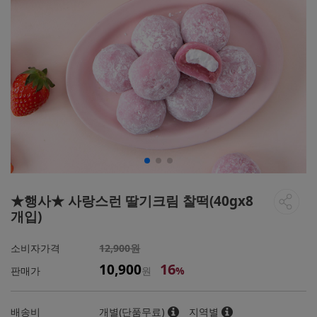
★행사★ 사랑스런 딸기크림 찰떡(40gx8
개입)
소비자가격
12,900원
16
10,900
판매가
원
%
배송비
개별(단품무료)
지역별