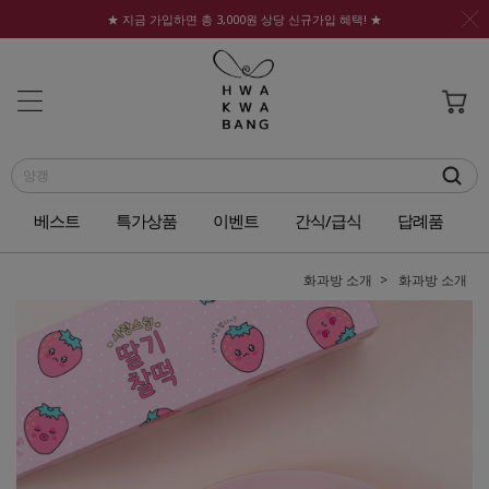
★ 지금 가입하면 총 3,000원 상당 신규가입 혜택! ★
베스트
특가상품
이벤트
간식/급식
답례품
화과방 소개
화과방 소개