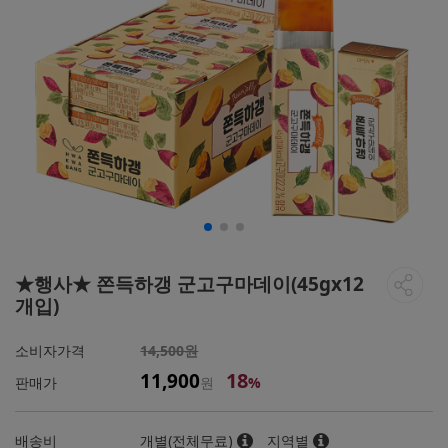
★행사★ 쫀득하갱 군고구마데이(45gx12
개입)
소비자가격
14,500원
18
11,900
판매가
원
%
배송비
개별(전체무료)
지역별