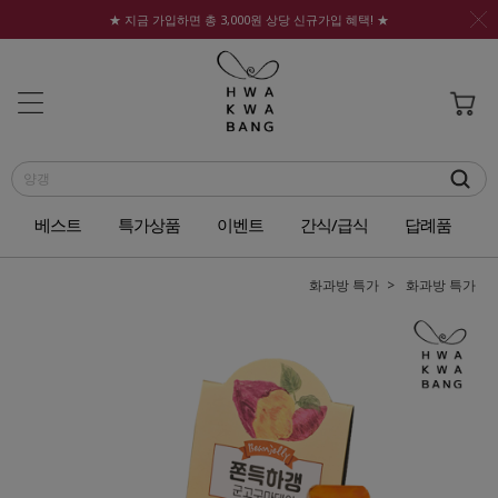
★ 지금 가입하면 총 3,000원 상당 신규가입 혜택! ★
베스트
특가상품
이벤트
간식/급식
답례품
화과방 특가
화과방 특가