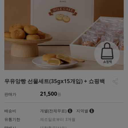
우유앙빵 선물세트(35gx15개입) + 쇼핑백
21,500
판매가
원
배송비
개별(전체무료)
지역별
유통기한
제조일로부터 3개월
택배사
대한통운(상온)