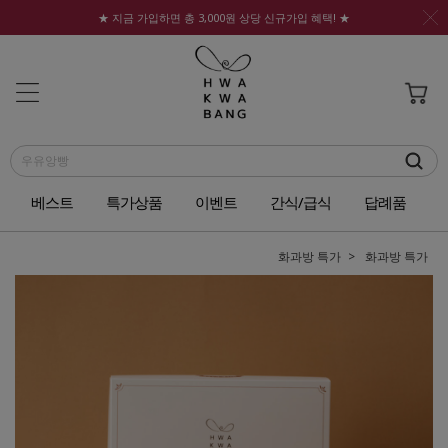
★ 지금 가입하면 총 3,000원 상당 신규가입 혜택! ★
베스트
특가상품
이벤트
간식/급식
답례품
화과방 특가
화과방 특가