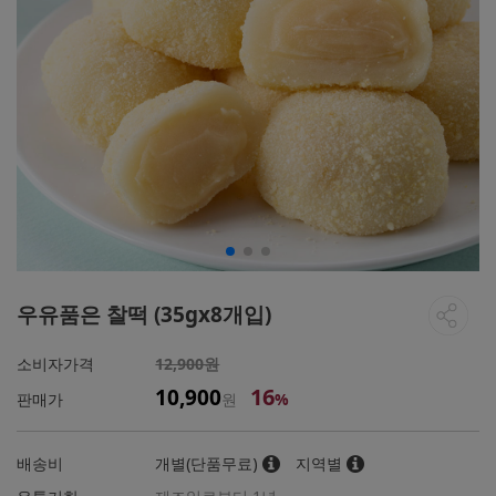
우유품은 찰떡 (35gx8개입)
소비자가격
12,900원
16
10,900
판매가
원
%
배송비
개별(단품무료)
지역별