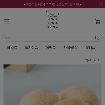
★ 지금 가입하면 총 3,000원 상당 신규가입 혜택! ★
베스트
특가상품
이벤트
간식/급식
답례품
떡/죽
떡