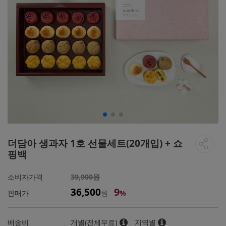
더담아 생과자 1호 선물세트(20개입) + 쇼
핑백
소비자가격
39,900원
9
36,500
판매가
원
%
배송비
개별(전체무료)
지역별